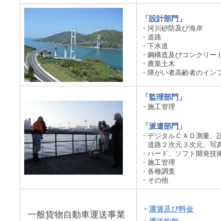
「設計部門」
・河川砂防及び海岸
・道路
・下水道
・鋼構造及びコンクリー
・農業土木
・障がい者高齢者のイン
「監理部門」
・施工管理
「派遣部門」
・デジタルＣＡＤ測量、
道路２次元３次元、写真
・ハード、ソフト開発技
・施工管理
・各種調査
・その他
・
運賃及び料金
一般貨物自動車運送事業