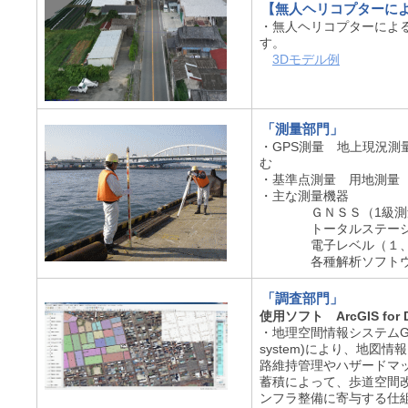
【無人ヘリコプターに
・無人ヘリコプターによ
す。
3Dモデル例
「測量部門」
・GPS測量 地上現況測
む
・基準点測量 用地測量
・主な測量機器
ＧＮＳＳ（1級測量
トータルステーション
電子レベル（１、２
各種解析ソフトウ
「調査部門」
使用ソフト ArcGIS for D
・地理空間情報システムGIS（ge
system)により、地図
路維持管理やハザードマ
蓄積によって、歩道空間
ンフラ整備に寄与する仕