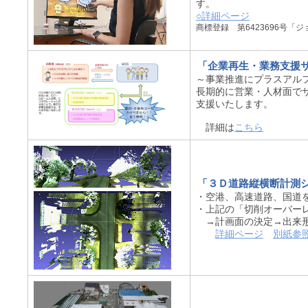
す。
○詳細ページ
商標登録 第6423696号「
「企業再生・業務支援
～事業推進にプラスアル
長期的に営業・人材面で
支援いたします。
詳細は
こちら
「３Ｄ道路縦横断計測
・空港、高速道路、国道
・上記の「切削オーバー
→計画面の決定→出来形
詳細ページ
別紙参