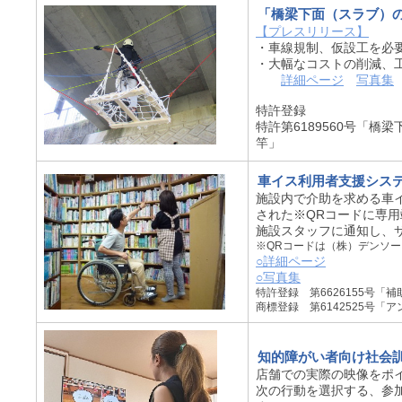
「橋梁下面（スラブ）
【プレスリリース】
・車線規制、仮設工を必
・大幅なコストの削減、
詳細ページ
写真集
特許登録
特許第6189560号「
竿」
車イス利用者支援シス
施設内で介助を求める車
された※QRコードに専
施設スタッフに通知し、
※QRコードは（株）デンソ
○詳細ページ
○写真集
特許登録 第6626155号
商標登録 第6142525号「
知的障がい者向け社会
店舗での実際の映像をポ
次の行動を選択する、参