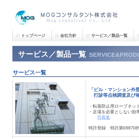
ＭＯＧコンサルタント株式会社は点検調査・補修・計測・設計・測量を専門とする総合建
トップページ
会社方針
サービス／製品一覧
サービス／製品一覧
SERVICE&PROD
サービス一覧
「ビル・マンション外壁
打診等点検調査及び
・転落防止用ロープネッ
・足場を必要としない効
写真集
特許登録 特許第69870